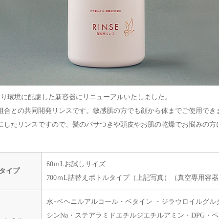
1月より環境に配慮した新容器にリニューアルいたしました。
組合との共同開発リンスです。敏感肌の方でも顔から体までご使用でき
にしたリンスですので、髪のパサつきや頭皮やお肌の乾燥でお悩みの方
60ｍLお試しサイズ
タイプ
700ｍL詰替えボトルタイプ（上記写真）（真空専用容
水･ベヘニルアルコール・ベタイン ・ジラウロイルグル
シンNa・ステアラミドエチルジエチルアミン・DPG・