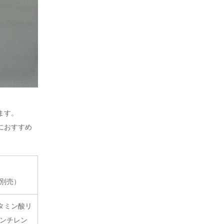
ます。
におすすめ
器別売）
タミン酸リ
ペンチレン