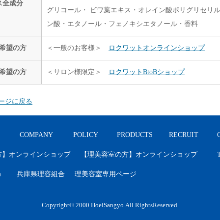
ス全成分
グリコール・ ビワ葉エキス・オレイン酸ポリグリセリル
ン酸・エタノール・フェノキシエタノール・香料
希望の方
＜一般のお客様＞
ロクワットオンラインショップ
希望の方
＜サロン様限定＞
ロクワットBtoBショップ
ページに戻る
COMPANY
POLICY
PRODUCTS
RECRUIT
方】オンラインショップ
【理美容室の方】オンラインショップ
T
m
兵庫県理容組合
理美容室専用ページ
Copyright© 2000 HoeiSangyo.All RightsReserved.