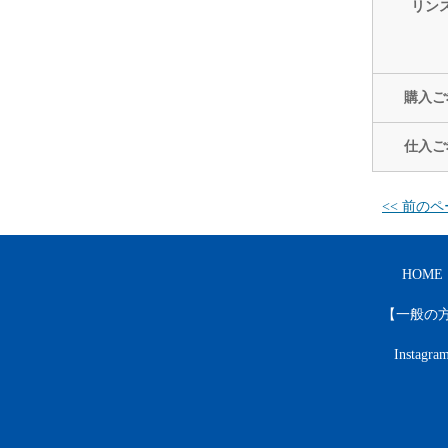
リン
購入ご
仕入ご
<< 前の
HOME
【一般の
Instagra